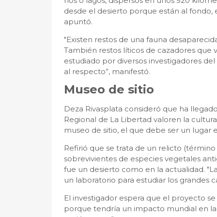
ríos o lagos, dispersos en unos 520 kiló
desde el desierto porque están al fondo, e
apuntó.
"Existen restos de una fauna desaparecida
También restos líticos de cazadores que 
estudiado por diversos investigadores de
al respecto”, manifestó.
Museo de sitio
Deza Rivasplata consideró que ha llegad
Regional de La Libertad valoren la cultura
museo de sitio, el que debe ser un lugar e
Refirió que se trata de un relicto (término
sobrevivientes de especies vegetales ant
fue un desierto como en la actualidad. "L
un laboratorio para estudiar los grandes c
El investigador espera que el proyecto se
porque tendría un impacto mundial en la 