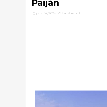
Paiján
junio 14, 2024
La Libertad