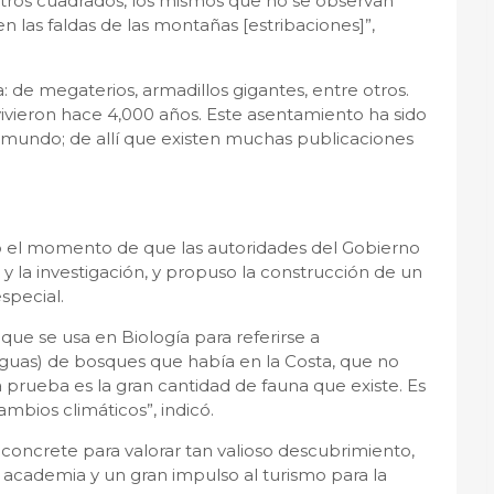
metros cuadrados, los mismos que no se observan
n las faldas de las montañas [estribaciones]”,
: de megaterios, armadillos gigantes, entre otros.
vivieron hace 4,000 años. Este asentamiento ha sido
l mundo; de allí que existen muchas publicaciones
o el momento de que las autoridades del Gobierno
 y la investigación, y propuso la construcción de un
special.
 que se usa en Biología para referirse a
iguas) de bosques que había en la Costa, que no
a prueba es la gran cantidad de fauna que existe. Es
ambios climáticos”, indicó.
 concrete para valorar tan valioso descubrimiento,
academia y un gran impulso al turismo para la