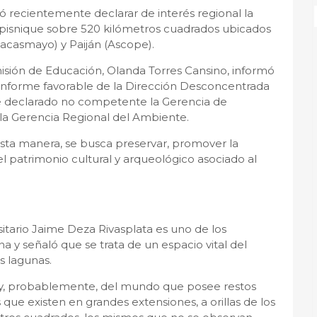
ó recientemente declarar de interés regional la
upisnique sobre 520 kilómetros cuadrados ubicados
Pacasmayo) y Paiján (Ascope).
misión de Educación, Olanda Torres Cansino, informó
informe favorable de la Dirección Desconcentrada
se declarado no competente la Gerencia de
 la Gerencia Regional del Ambiente.
esta manera, se busca preservar, promover la
del patrimonio cultural y arqueológico asociado al
itario Jaime Deza Rivasplata es uno de los
a y señaló que se trata de un espacio vital del
s lagunas.
ú y, probablemente, del mundo que posee restos
os que existen en grandes extensiones, a orillas de los