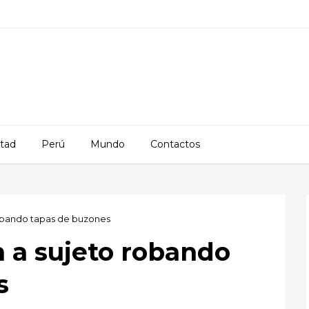
rtad
Perú
Mundo
Contactos
 robando tapas de buzones
n a sujeto robando
s