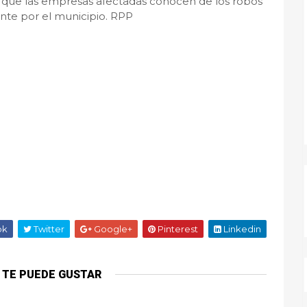
 que las empresas afectadas conocen de los robos
te por el municipio. RPP
ok
Twitter
Google+
Pinterest
Linkedin
 TE PUEDE GUSTAR