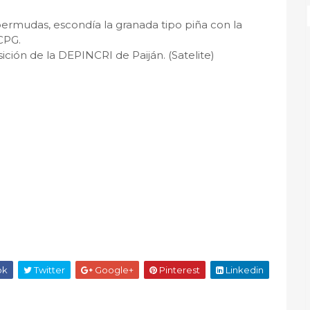
ermudas, escondía la granada tipo piña con la
CPG.
ición de la DEPINCRI de Paiján. (Satelite)
ok
Twitter
Google+
Pinterest
Linkedin