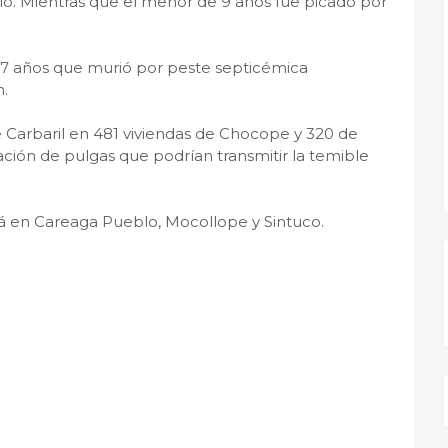
gio. Mientras que el menor de 9 años fue picado por
17 años que murió por peste septicémica
.
 Carbaril en 481 viviendas de Chocope y 320 de
ración de pulgas que podrían transmitir la temible
ará en Careaga Pueblo, Mocollope y Sintuco.