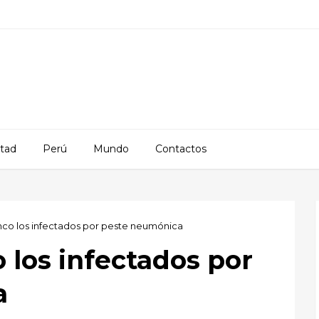
rtad
Perú
Mundo
Contactos
nco los infectados por peste neumónica
o los infectados por
a