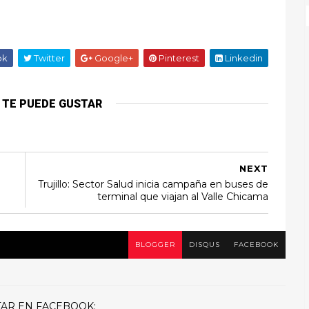
ok
Twitter
Google+
Pinterest
Linkedin
 TE PUEDE GUSTAR
NEXT
Trujillo: Sector Salud inicia campaña en buses de
terminal que viajan al Valle Chicama
BLOGGER
DISQUS
FACEBOOK
AR EN FACEBOOK: