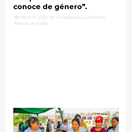
conoce de género”.
marzo 02, 2023
La Esperanza
,
La Libertad
,
Noticias de Trujillo