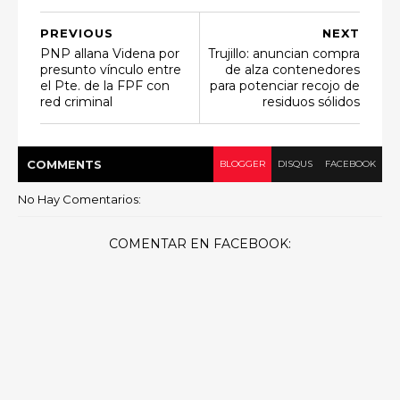
PREVIOUS
NEXT
PNP allana Videna por
Trujillo: anuncian compra
presunto vínculo entre
de alza contenedores
el Pte. de la FPF con
para potenciar recojo de
red criminal
residuos sólidos
COMMENT
S
BLOGGER
DISQUS
FACEBOOK
No Hay Comentarios:
COMENTAR EN FACEBOOK: