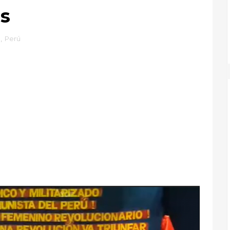
as
ú
,
Perú