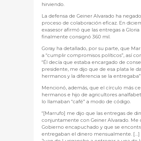
hirviendo.
La defensa de Geiner Alvarado ha negado
proceso de colaboración eficaz. En diciem
exasesor afirmó que las entregas a Gloria C
finalmente consignó 360 mil.
Goray ha detallado, por su parte, que Mar
a “cumplir compromisos políticos”, así co
“Él decía que estaba encargado de consegu
presidente, me dijo que de esa plata le 
hermanos y la diferencia se la entregaba” a
Mencionó, además, que el círculo más c
hermanos e hijo de agricultores analfabetos
lo llamaban “café” a modo de código.
“[Marrufo] me dijo que las entregas de di
conjuntamente con Geiner Alvarado. Me dijo
Gobierno encapuchado y que se encontra
entregaban el dinero mensualmente. […] 
Juan de Lurigancho a entregar a una de las