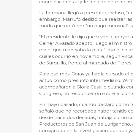
coordinaciones al jefe del gabinete de ase
La hermana llegó a presentar, incluso, “u
embargo, Marrufo deslizó que realizar las
modo que optó por “un pago mensual”, se
“El presidente le dijo que si van a apoya
Geiner Alvarado aceptó, luego el ministro
era el que manejaba la plata”, dijo el col
cuales ocurrió en noviembre, según Fiscal
de Surquillo, frente al mercado de Flores
Para ese mes, Goray ya había cursado el p
actuó como presunto intermediario. Wilf
acompañaron a Gloria Castillo cuando com
Congreso, no respondieron sobre el conten
En mayo pasado, cuando declaró como test
señaló que no recordaba haber tenido co
desde hace dos décadas, trabaja como c
Productores de San Juan de Lurigancho. 
consignado en la investigación, aunque y