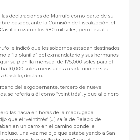
 las declaraciones de Marrufo como parte de su
bre pasado, ante la Comisión de Fiscalización, el
astillo rozaron los 480 mil soles, pero Fiscalía
rufo le indicó que los sobornos estaban destinados
mo a “la planilla” del exmandatario y sus hermanos.
ir su planilla mensual de 175,000 soles para el
daba 10,000 soles mensuales a cada uno de sus
 Castillo, declaró.
ercano del exgobernante, tercero de nueve
, se refería a él como “veintitrés”, y que al dinero
nero las hacía en horas de la madrugada
 que el ‘veintitrés’ […] salía de Palacio de
ban en un carro en el camino donde le
Incluso, una vez me dijo que estaba yendo a San
 hermanas la planilla del mes”, siguió.