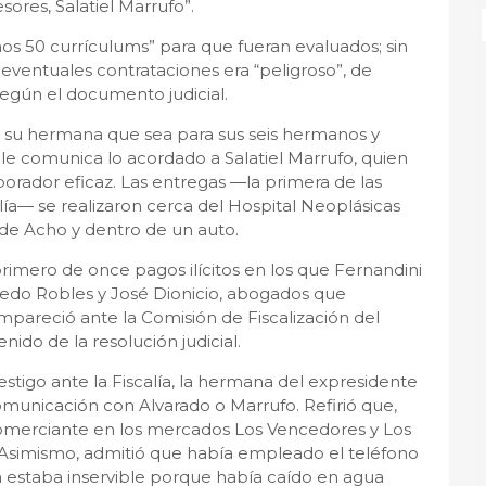
sores, Salatiel Marrufo”.
nos 50 currículums” para que fueran evaluados; sin
 eventuales contrataciones era “peligroso”, de
gún el documento judicial.
r a su hermana que sea para sus seis hermanos y
 le comunica lo acordado a Salatiel Marrufo, quien
aborador eficaz. Las entregas ―la primera de las
ía— se realizaron cerca del Hospital Neoplásicas
 de Acho y dentro de un auto.
rimero de once pagos ilícitos en los que Fernandini
redo Robles y José Dionicio, abogados que
pareció ante la Comisión de Fiscalización del
ido de la resolución judicial.
igo ante la Fiscalía, la hermana del expresidente
municación con Alvarado o Marrufo. Refirió que,
omerciante en los mercados Los Vencedores y Los
Asimismo, admitió que había empleado el teléfono
a estaba inservible porque había caído en agua