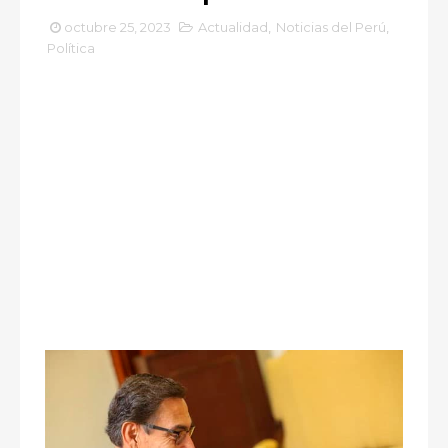
octubre 25, 2023
Actualidad
,
Noticias del Perú
,
Política