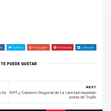
ok
Twitter
Google+
Pinterest
Linkedin
 TE PUEDE GUSTAR
NEXT
 tío
MPT y Gobierno Regional de La Libertad repararán
pistas de Trujillo