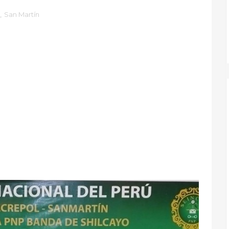
,
San Martín