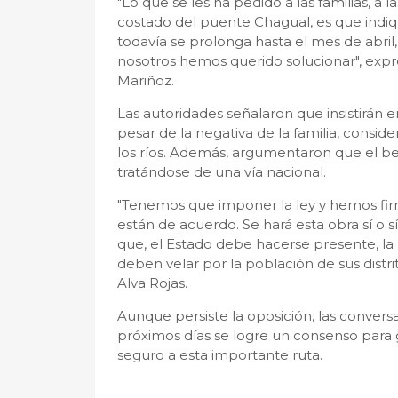
"Lo que se les ha pedido a las familias, a
costado del puente Chagual, es que indique
todavía se prolonga hasta el mes de abril
nosotros hemos querido solucionar", expres
Mariñoz.
Las autoridades señalaron que insistirán e
pesar de la negativa de la familia, conside
los ríos. Además, argumentaron que el ben
tratándose de una vía nacional.
"Tenemos que imponer la ley y hemos fi
están de acuerdo. Se hará esta obra sí o s
que, el Estado debe hacerse presente, la
deben velar por la población de sus distri
Alva Rojas.
Aunque persiste la oposición, las convers
próximos días se logre un consenso para g
seguro a esta importante ruta.