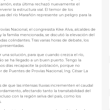
Carrión, esta última rechazó nuevamente el
venir la estructura vial. El temor de los
uas del río Marañón represente un peligro para la
vías Nacional, el congresista Kike Alva, alcaldes de
y la familia mencionada, se discutió la elevación del
as colindantes. Tras varias horas de debate, los
s presentadas.
 una solución, para que cuando crezca el río,
o se ha llegado a un buen puerto. Tengo la
s días recapacite la población, porque no
or de Puentes de Provías Nacional, Ing. César La
es de que las intensas lluvias incrementen el caudal
rdamiento, afectando tanto la transitabilidad del
luso con la región selva del país, como los
.