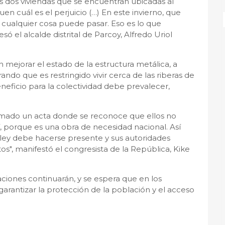
 las dos viviendas que se encuentran ubicadas al
n cuál es el perjuicio (…) En este invierno, que
, cualquier cosa puede pasar. Eso es lo que
ó el alcalde distrital de Parcoy, Alfredo Uriol
n mejorar el estado de la estructura metálica, a
rando que es restringido vivir cerca de las riberas de
eficio para la colectividad debe prevalecer,
rmado un acta donde se reconoce que ellos no
í, porque es una obra de necesidad nacional. Así
 ley debe hacerse presente y sus autoridades
tos", manifestó el congresista de la República, Kike
aciones continuarán, y se espera que en los
arantizar la protección de la población y el acceso