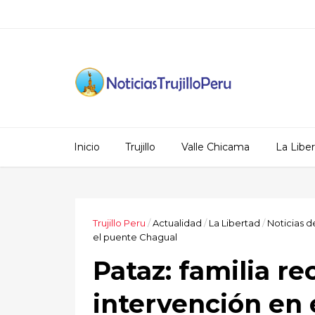
Inicio
Trujillo
Valle Chicama
La Libe
Trujillo Peru
/
Actualidad
/
La Libertad
/
Noticias d
el puente Chagual
Pataz: familia r
intervención en 