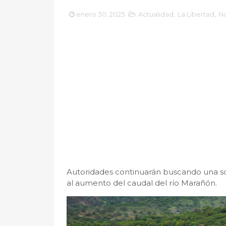
enero 30, 2025
Actualidad
,
La Libertad
,
No
Autoridades continuarán buscando una so
al aumento del caudal del río Marañón.