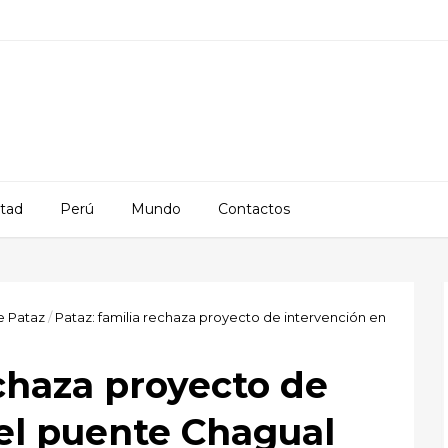
rtad
Perú
Mundo
Contactos
e Pataz
/
Pataz: familia rechaza proyecto de intervención en
echaza proyecto de
el puente Chagual