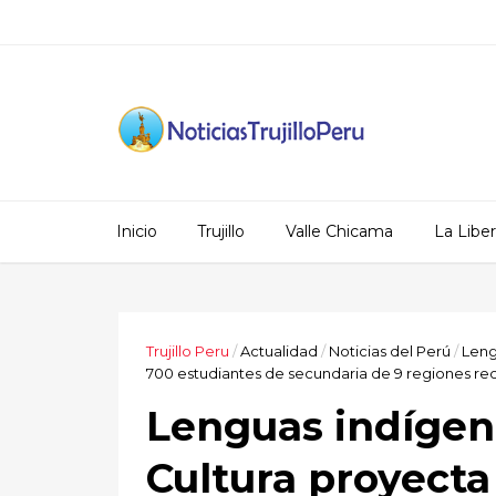
Inicio
Trujillo
Valle Chicama
La Libe
Trujillo Peru
/
Actualidad
/
Noticias del Perú
/
Leng
700 estudiantes de secundaria de 9 regiones reci
Lenguas indígena
Cultura proyect