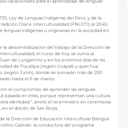
rsos vacacionales para el aprendizaje de lenguas
735, Ley de Lenguas Indígenas del Perú; y de la
Tradición Oral e Interculturalidad (PNLOTI) al 2040,
de lenguas indígenas u originarias en la sociedad en
e la descentralización del trabajo de la Dirección de
terculturalidad, el curso de hoy, se suma al
 Juan de Lurigancho y en los próximos días de las
ciudad de Pucallpa (región Ucayali) y quechua
o (región Junín), donde se sumarán más de 200
rarán hasta el 6 de marzo.
r con el compromiso de aprender las lenguas
está basada en ellas, porque representan una cultura
stra identidad.”, anotó el viceministro en ceremonia
 en el distrito de San Borja.
r de la Dirección de Educación Intercultural Bilingüe
rcelino Galindo; la conductora del programa