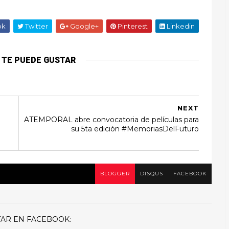
ok
Twitter
Google+
Pinterest
Linkedin
 TE PUEDE GUSTAR
NEXT
ATEMPORAL abre convocatoria de películas para
su 5ta edición #MemoriasDelFuturo
BLOGGER
DISQUS
FACEBOOK
AR EN FACEBOOK: