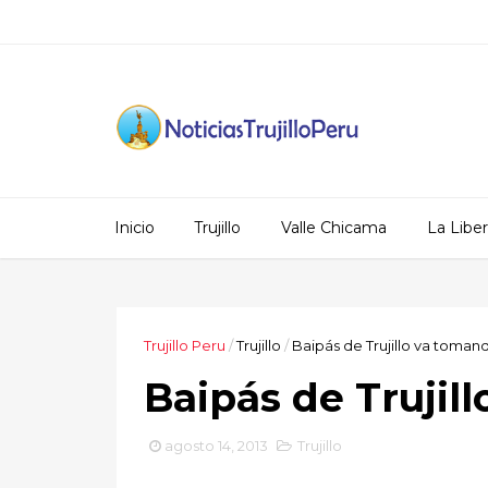
Inicio
Trujillo
Valle Chicama
La Libe
Trujillo Peru
/
Trujillo
/
Baipás de Trujillo va toman
Baipás de Trujil
agosto 14, 2013
Trujillo