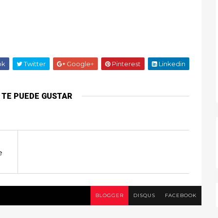
ok
Twitter
Google+
Pinterest
Linkedin
 TE PUEDE GUSTAR
e
BLOGGER
DISQUS
FACEBOOK