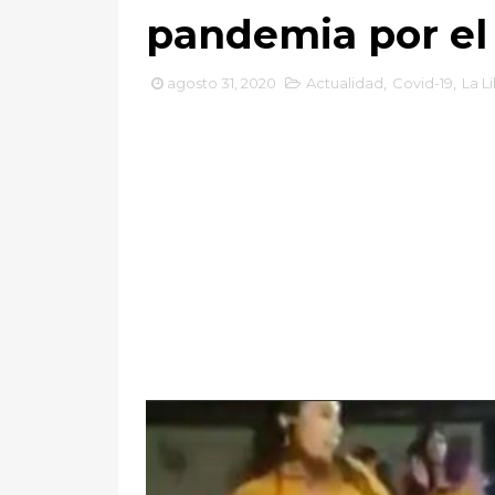
pandemia por el
agosto 31, 2020
Actualidad
,
Covid-19
,
La L