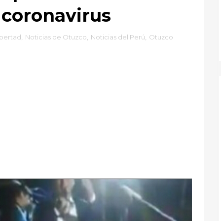
 coronavirus
ibertad
,
Noticias de Otuzco
,
Noticias del Perú
,
Otuzco