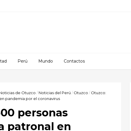
rtad
Perú
Mundo
Contactos
Noticias de Otuzco
/
Noticias del Perú
/
Otuzco
/
Otuzco:
l en pandemia por el coronavirus
500 personas
ta patronal en