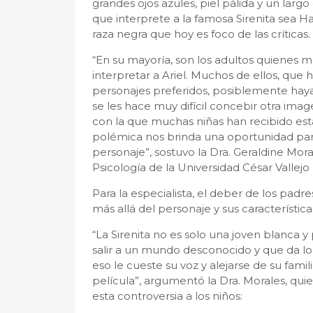
grandes ojos azules, piel pálida y un largo 
que interprete a la famosa Sirenita sea H
raza negra que hoy es foco de las críticas.
“En su mayoría, son los adultos quienes m
interpretar a Ariel. Muchos de ellos, que 
personajes preferidos, posiblemente hayan
se les hace muy difícil concebir otra ima
con la que muchas niñas han recibido est
polémica nos brinda una oportunidad para 
personaje”, sostuvo la Dra. Geraldine Mo
Psicología de la Universidad César Vallejo
Para la especialista, el deber de los padre
más allá del personaje y sus características
“La Sirenita no es solo una joven blanca y 
salir a un mundo desconocido y que da lo
eso le cueste su voz y alejarse de su fami
película”, argumentó la Dra. Morales, qu
esta controversia a los niños: