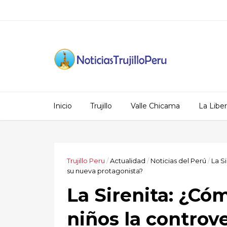
Inicio
Trujillo
Valle Chicama
La Libe
Trujillo Peru
/
Actualidad
/
Noticias del Perú
/
La S
su nueva protagonista?
La Sirenita: ¿Có
niños la controv