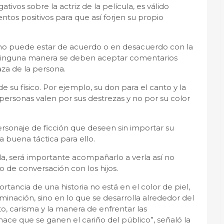
ivos sobre la actriz de la película, es válido
tos positivos para que así forjen su propio
 uno puede estar de acuerdo o en desacuerdo con la
e ninguna manera se deben aceptar comentarios
aza de la persona.
 de su físico. Por ejemplo, su don para el canto y la
personas valen por sus destrezas y no por su color
personaje de ficción que deseen sin importar su
na buena táctica para ello.
ula, será importante acompañarlo a verla así no
 de conversación con los hijos.
tancia de una historia no está en el color de piel,
iminación, sino en lo que se desarrolla alrededor del
to, carisma y la manera de enfrentar las
hace que se ganen el cariño del público”, señaló la