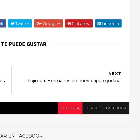
ok
Twitter
Google+
Pinterest
Linkedin
 TE PUEDE GUSTAR
NEXT
vos
Fujimori: Hermanos en nuevo apuro judicial
BLOGGER
DISQUS
FACEBOOK
AR EN FACEBOOK: