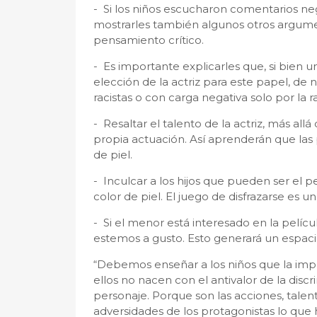
- Si los niños escucharon comentarios negat
mostrarles también algunos otros argumen
pensamiento crítico.
- Es importante explicarles que, si bien
elección de la actriz para este papel, d
racistas o con carga negativa solo por la r
- Resaltar el talento de la actriz, más allá
propia actuación. Así aprenderán que las 
de piel.
- Inculcar a los hijos que pueden ser el 
color de piel. El juego de disfrazarse es u
- Si el menor está interesado en la pelíc
estemos a gusto. Esto generará un espacio
“Debemos enseñar a los niños que la impor
ellos no nacen con el antivalor de la discr
personaje. Porque son las acciones, talen
adversidades de los protagonistas lo que 