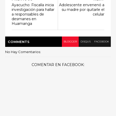
Ayacucho: Fiscalía inicia
Adolescente envenenó a
investigación para hallar
su madre por quitarle el
a responsables de
celular
desmanes en
Huamanga
COMMENT
S
BLOGGER
DISQUS
FACEBOOK
No Hay Comentarios:
COMENTAR EN FACEBOOK: