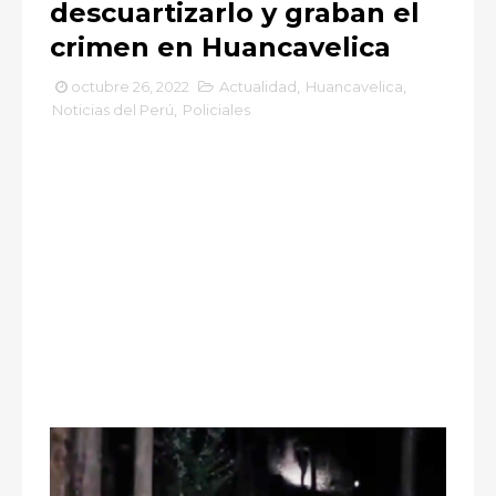
descuartizarlo y graban el
crimen en Huancavelica
octubre 26, 2022
Actualidad
,
Huancavelica
,
Noticias del Perú
,
Policiales