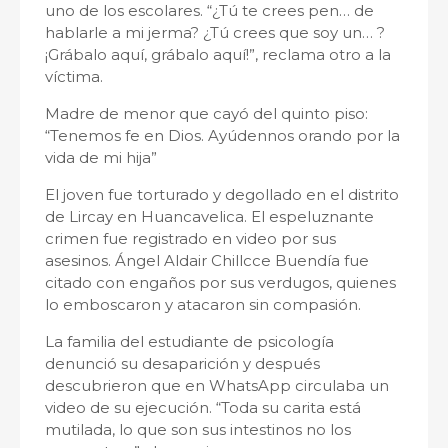
uno de los escolares. “¿Tú te crees pen… de
hablarle a mi jerma? ¿Tú crees que soy un… ?
¡Grábalo aquí, grábalo aquí!”, reclama otro a la
víctima.
Madre de menor que cayó del quinto piso:
“Tenemos fe en Dios. Ayúdennos orando por la
vida de mi hija”
El joven fue torturado y degollado en el distrito
de Lircay en Huancavelica. El espeluznante
crimen fue registrado en video por sus
asesinos. Ángel Aldair Chillcce Buendía fue
citado con engaños por sus verdugos, quienes
lo emboscaron y atacaron sin compasión.
La familia del estudiante de psicología
denunció su desaparición y después
descubrieron que en WhatsApp circulaba un
video de su ejecución. “Toda su carita está
mutilada, lo que son sus intestinos no los