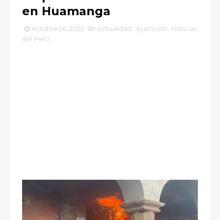
en Huamanga
octubre 26, 2022
Actualidad
,
Ayacucho
,
Noticias
del Perú