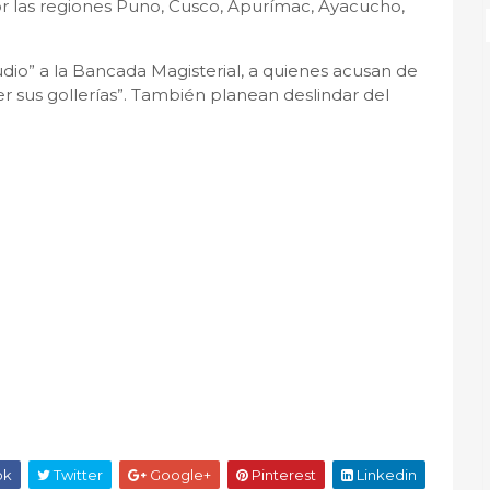
 las regiones Puno, Cusco, Apurímac, Ayacucho,
io” a la Bancada Magisterial, a quienes acusan de
er sus gollerías”. También planean deslindar del
ok
Twitter
Google+
Pinterest
Linkedin