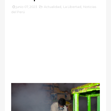
junio 07, 2023
Actualidad
,
La Libertad
,
Noticias
del Perú