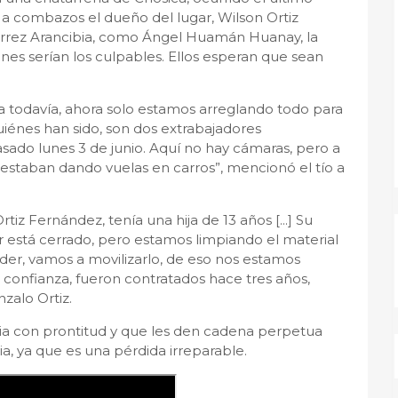
a a combazos el dueño del lugar, Wilson Ortiz
iérrez Arancibia, como Ángel Huamán Huanay, la
nes serían los culpables. Ellos esperan que sean
todavía, ahora solo estamos arreglando todo para
quiénes han sido, son dos extrabajadores
ado lunes 3 de junio. Aquí no hay cámaras, pero a
 estaban dando vuelas en carros”, mencionó el tío a
iz Fernández, tenía una hija de 13 años [...] Su
r está cerrado, pero estamos limpiando el material
der, vamos a movilizarlo, de eso nos estamos
e confianza, fueron contratados hace tres años,
zalo Ortiz.
cia con prontitud y que les den cadena perpetua
a, ya que es una pérdida irreparable.