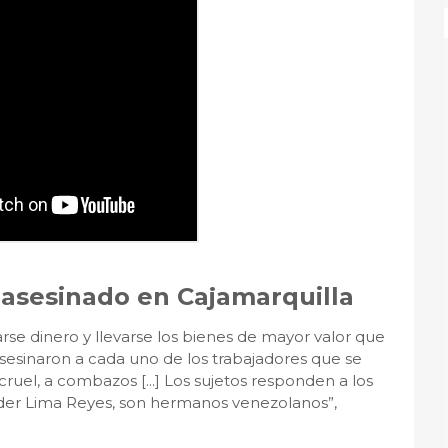
asesinado en Cajamarquilla
arse dinero y llevarse los bienes de mayor valor que
sesinaron a cada uno de los trabajadores que se
ruel, a combazos [...] Los sujetos responden a los
der Lima Reyes, son hermanos venezolanos”,