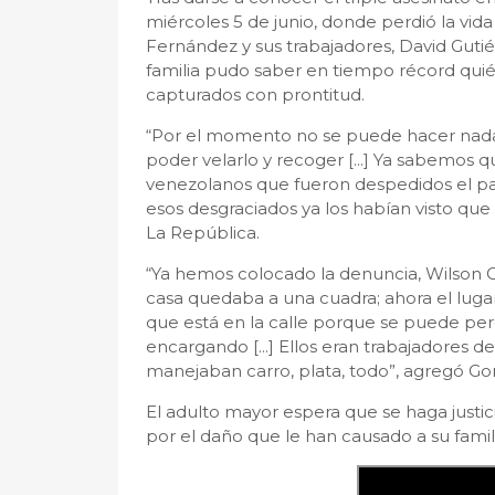
miércoles 5 de junio, donde perdió la vid
Fernández y sus trabajadores, David Gut
familia pudo saber en tiempo récord quié
capturados con prontitud.
“Por el momento no se puede hacer nada 
poder velarlo y recoger [...] Ya sabemos 
venezolanos que fueron despedidos el pas
esos desgraciados ya los habían visto que
La República.
“Ya hemos colocado la denuncia, Wilson Ort
casa quedaba a una cuadra; ahora el luga
que está en la calle porque se puede per
encargando [...] Ellos eran trabajadores d
manejaban carro, plata, todo”, agregó Gon
El adulto mayor espera que se haga justi
por el daño que le han causado a su famili