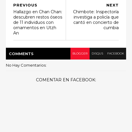
PREVIOUS
NEXT
Hallazgo en Chan Chan:
Chimbote: Inspectoría
descubren restos óseos
investiga a policía que
de 11 individuos con
cantó en concierto de
ornamentos en Utzh
cumbia
An
COMMENT
S
BLOGGER
DISQUS
FACEBOOK
No Hay Comentarios:
COMENTAR EN FACEBOOK: