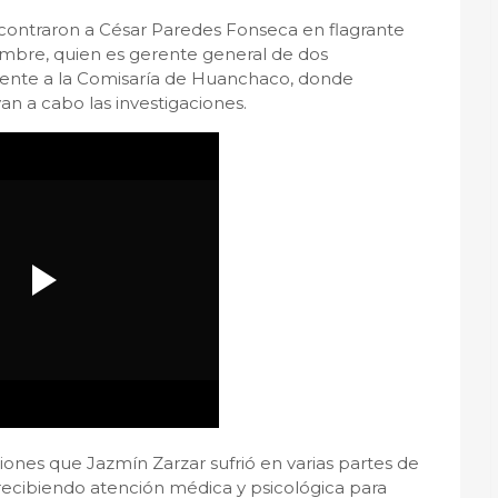
 encontraron a César Paredes Fonseca en flagrante
ombre, quien es gerente general de dos
mente a la Comisaría de Huanchaco, donde
n a cabo las investigaciones.
ones que Jazmín Zarzar sufrió en varias partes de
 recibiendo atención médica y psicológica para