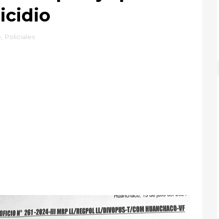
icidio
o
,
Policiales