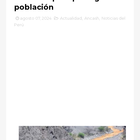
población
agosto 07, 2024
Actualidad
,
Ancash
,
Noticias del
Perú