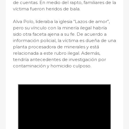
de cuentas. En medio del rapto, familiares de la
víctima fueron heridos de bala.
Alva Polo, lideraba la iglesia “Lazos de amor”,
pero su vínculo con la minería ilegal habría
sido otra faceta ajena a su fe. De acuerdo a
información policial, la víctima es dueña de una
planta procesadora de minerales y está
relacionada a este rubro ilegal. Además,
tendría antecedentes de investigación por
contaminación y homicidio culposo.