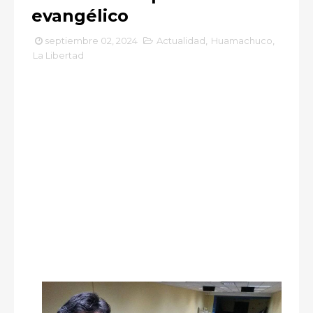
evangélico
septiembre 02, 2024
Actualidad
,
Huamachuco
,
La Libertad