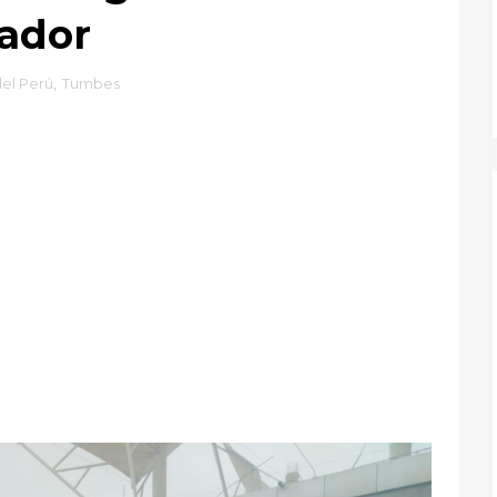
uador
del Perú
,
Tumbes