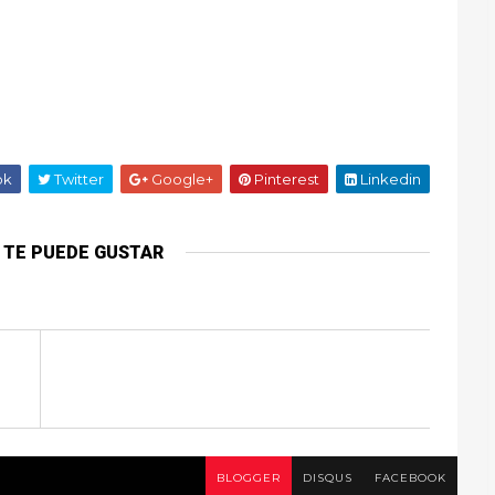
ok
Twitter
Google+
Pinterest
Linkedin
 TE PUEDE GUSTAR
BLOGGER
DISQUS
FACEBOOK