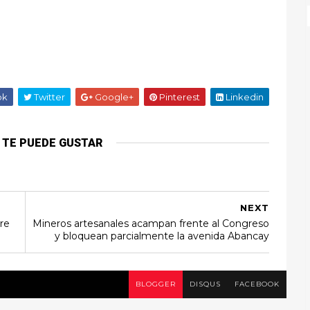
ok
Twitter
Google+
Pinterest
Linkedin
 TE PUEDE GUSTAR
NEXT
re
Mineros artesanales acampan frente al Congreso
y bloquean parcialmente la avenida Abancay
BLOGGER
DISQUS
FACEBOOK