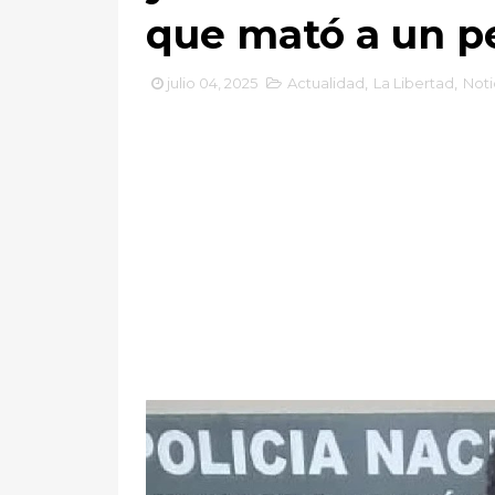
que mató a un pe
julio 04, 2025
Actualidad
,
La Libertad
,
Noti