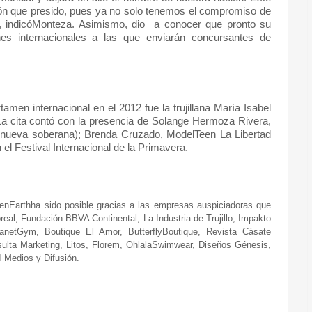
ción que presido, pues ya no solo tenemos el compromiso de
”, indicóMonteza. Asimismo, dio
a conocer que pronto su
nes internacionales a las que enviarán concursantes de
amen internacional en el 2012 fue la trujillana María Isabel
 La cita contó con la presencia de Solange Hermoza Rivera,
a nueva soberana); Brenda Cruzado, ModelTeen La Libertad
n el Festival Internacional de la Primavera.
eenEarthha sido posible gracias a las empresas auspiciadoras que
eal, Fundación BBVA Continental, La Industria de Trujillo, Impakto
anetGym, Boutique El Amor, ButterflyBoutique, Revista Cásate
ulta Marketing, Litos, Florem, OhlalaSwimwear, Diseños Génesis,
I Medios y Difusión.