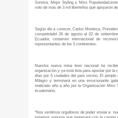
Sonrisa, Mejor Styling y Miss Popularidad,este
voto de más de 3 mil liberteños que apoyaron de
Según dio a conocer, Carlos Monteza, President
competirádel 26 de agosto al 02 de setiembre
Ecuador, certamen internacional de reconoc
representantes de los 5 continentes.
Nuestra nueva reina teen nacional ha recibi
organización y ya está lista para apostar por la
días por 5 ciudades del país vecino. El perip
Milagro y terminará en una emocionante gal
realizado año a año por la Organización Miss T
ecuatoriano.
“Nos sentimos orgullosos de poder enviar a
nu
estamos seguros que regresará con la corona m