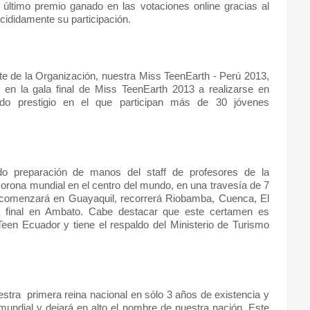
 último premio ganado en las votaciones online gracias al
cididamente su participación.
e de la Organización, nuestra Miss TeenEarth - Perú 2013,
 en la gala final de Miss TeenEarth 2013 a realizarse en
ido prestigio en el que participan más de 30 jóvenes
do preparación de manos del staff de profesores de la
 corona mundial en el centro del mundo, en una travesía de 7
lo comenzará en Guayaquil, recorrerá Riobamba, Cuenca, El
a final en Ambato. Cabe destacar que este certamen es
een Ecuador y tiene el respaldo del Ministerio de Turismo
estra
primera reina nacional en sólo 3 años de existencia y
undial y dejará en alto el nombre de nuestra nación. Este