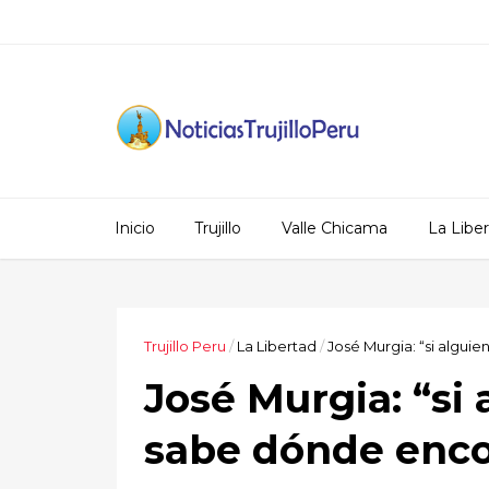
Inicio
Trujillo
Valle Chicama
La Libe
Trujillo Peru
/
La Libertad
/
José Murgia: “si algu
José Murgia: “si
sabe dónde enc