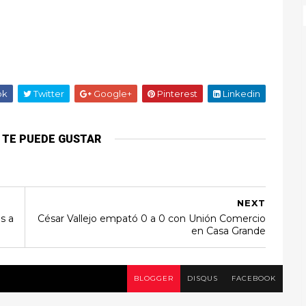
ok
Twitter
Google+
Pinterest
Linkedin
 TE PUEDE GUSTAR
NEXT
s a
César Vallejo empató 0 a 0 con Unión Comercio
en Casa Grande
BLOGGER
DISQUS
FACEBOOK