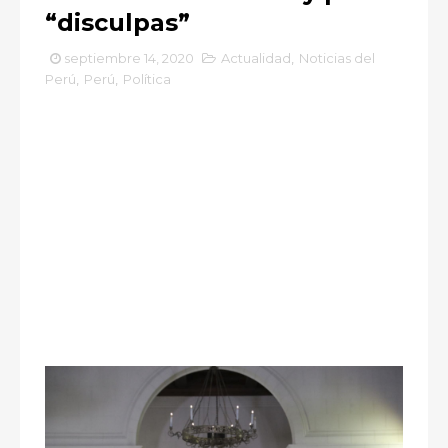
“disculpas”
septiembre 14, 2020
Actualidad
,
Noticias del
Perú
,
Perú
,
Política