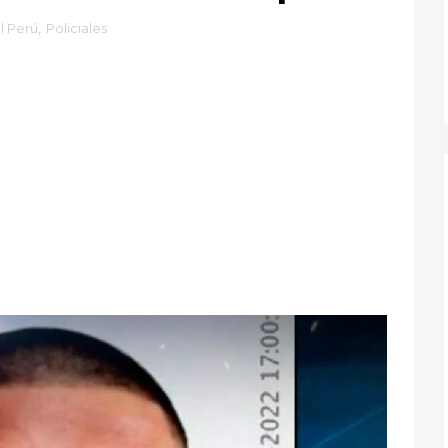
l Perú
,
Policiales