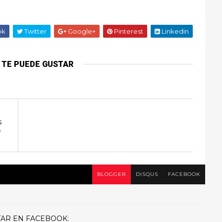
ok
Twitter
Google+
Pinterest
Linkedin
 TE PUEDE GUSTAR
s
e
BLOGGER
DISQUS
FACEBOOK
AR EN FACEBOOK: