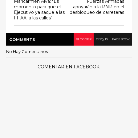
Maricarmen Alva: "Es
Fuerzas Armadas
momento para que el
apoyarán a la PNP en el
Ejecutivo ya saque a las
desbloqueo de carreteras
FF.AA. a las calles"
COMMENT
S
BLOGGER
DISQUS
FACEBOOK
No Hay Comentarios:
COMENTAR EN FACEBOOK: