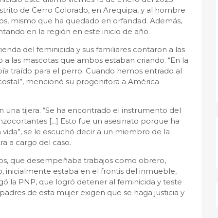
istrito de Cerro Colorado, en Arequipa, y al hombre
años, mismo que ha quedado en orfandad. Además,
tando en la región en este inicio de año.
ienda del feminicida y sus familiares contaron a las
to a las mascotas que ambos estaban criando. “En la
ía traído para el perro. Cuando hemos entrado al
costal”, mencionó su progenitora a América
n una tijera. “Se ha encontrado el instrumento del
unzocortantes [...] Esto fue un asesinato porque ha
 vida”, se le escuchó decir a un miembro de la
ra a cargo del caso.
años, que desempeñaba trabajos como obrero,
o, inicialmente estaba en el frontis del inmueble,
gó la PNP, que logró detener al feminicida y teste
padres de esta mujer exigen que se haga justicia y