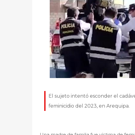
El sujeto intentó esconder el cadáv
feminicidio del 2023, en Arequipa.
Una madre de familia fue víctima de femin