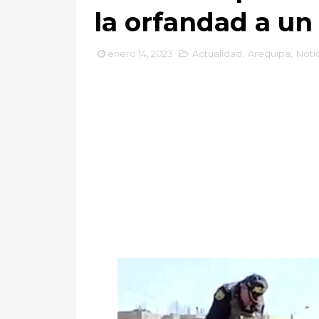
la orfandad a un
enero 14, 2023
Actualidad
,
Arequipa
,
Noti