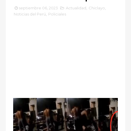
septiembre 06, 2023
Actualidad
,
Chiclayo
,
Noticias del Perú
,
Policiales