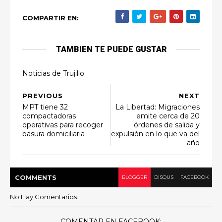
COMPARTIR EN:
TAMBIEN TE PUEDE GUSTAR
Noticias de Trujillo
PREVIOUS
NEXT
MPT tiene 32
La Libertad: Migraciones
compactadoras
emite cerca de 20
operativas para recoger
órdenes de salida y
basura domiciliaria
expulsión en lo que va del
año
COMMENT
S
BLOGGER
DISQUS
FACEBOOK
No Hay Comentarios:
COMENTAR EN FACEBOOK: