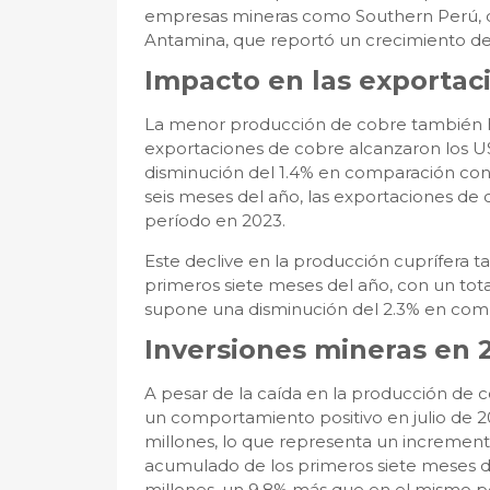
empresas mineras como Southern Perú, q
Antamina, que reportó un crecimiento del
Impacto en las exportac
La menor producción de cobre también ha 
exportaciones de cobre alcanzaron los U
disminución del 1.4% en comparación con 
seis meses del año, las exportaciones d
período en 2023.
Este declive en la producción cuprífera 
primeros siete meses del año, con un tota
supone una disminución del 2.3% en comp
Inversiones mineras en
A pesar de la caída en la producción de c
un comportamiento positivo en julio de 2
millones, lo que representa un increment
acumulado de los primeros siete meses del
millones, un 9.8% más que en el mismo p