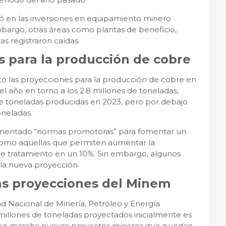
vó en las inversiones en equipamiento minero
mbargo, otras áreas como plantas de beneficio,
as registraron caídas.
s para la producción de cobre
stó las proyecciones para la producción de cobre en
el año en torno a los 2.8 millones de toneladas,
 de toneladas producidas en 2023, pero por debajo
oneladas.
lementado “normas promotoras” para fomentar un
como aquellas que permiten aumentar la
de tratamiento en un 10%. Sin embargo, algunos
la nueva proyección.
as proyecciones del Minem
ad Nacional de Minería, Petróleo y Energía
millones de toneladas proyectados inicialmente es
to en marcha nuevos proyectos mineros que puedan