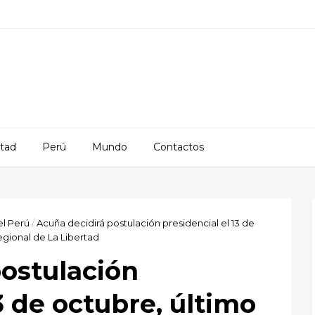
rtad
Perú
Mundo
Contactos
el Perú
/
Acuña decidirá postulación presidencial el 13 de
egional de La Libertad
ostulación
3 de octubre, último