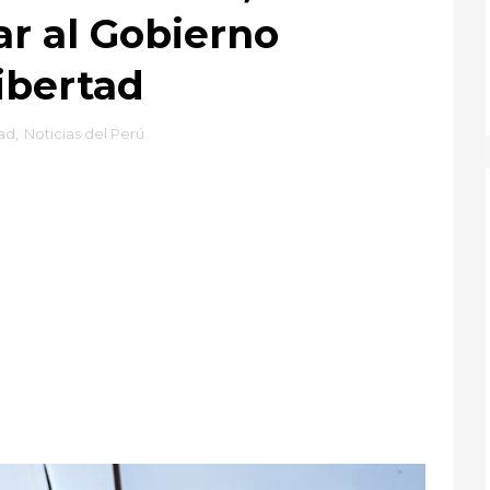
ar al Gobierno
ibertad
tad
,
Noticias del Perú