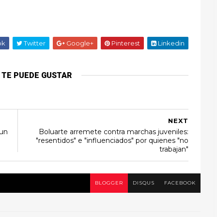
ok
Twitter
Google+
Pinterest
Linkedin
 TE PUEDE GUSTAR
NEXT
 un
Boluarte arremete contra marchas juveniles:
"resentidos" e "influenciados" por quienes "no
trabajan"
BLOGGER
DISQUS
FACEBOOK