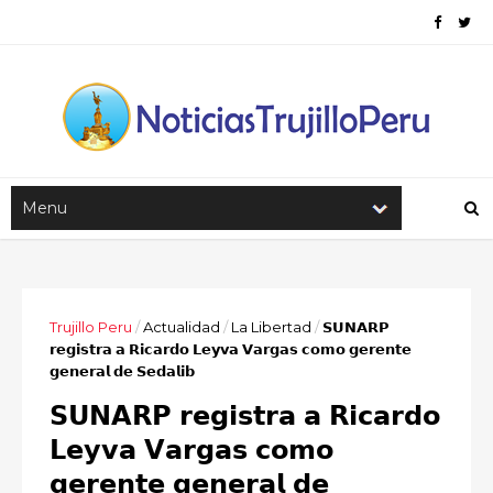
Trujillo Peru
/
Actualidad
/
La Libertad
/
𝗦𝗨𝗡𝗔𝗥𝗣
𝗿𝗲𝗴𝗶𝘀𝘁𝗿𝗮 𝗮 𝗥𝗶𝗰𝗮𝗿𝗱𝗼 𝗟𝗲𝘆𝘃𝗮 𝗩𝗮𝗿𝗴𝗮𝘀 𝗰𝗼𝗺𝗼 𝗴𝗲𝗿𝗲𝗻𝘁𝗲
𝗴𝗲𝗻𝗲𝗿𝗮𝗹 𝗱𝗲 𝗦𝗲𝗱𝗮𝗹𝗶𝗯
𝗦𝗨𝗡𝗔𝗥𝗣 𝗿𝗲𝗴𝗶𝘀𝘁𝗿𝗮 𝗮 𝗥𝗶𝗰𝗮𝗿𝗱𝗼
𝗟𝗲𝘆𝘃𝗮 𝗩𝗮𝗿𝗴𝗮𝘀 𝗰𝗼𝗺𝗼
𝗴𝗲𝗿𝗲𝗻𝘁𝗲 𝗴𝗲𝗻𝗲𝗿𝗮𝗹 𝗱𝗲