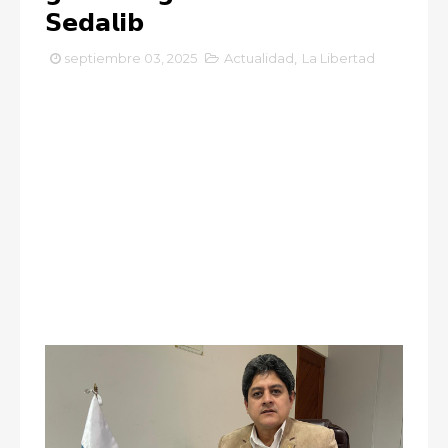
𝗦𝗲𝗱𝗮𝗹𝗶𝗯
septiembre 03, 2025
Actualidad
,
La Libertad