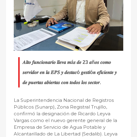
𝑨𝒍𝒕𝒐 𝒇𝒖𝒏𝒄𝒊𝒐𝒏𝒂𝒓𝒊𝒐 𝒍𝒍𝒆𝒗𝒂 𝒎á𝒔 𝒅𝒆 23 𝒂ñ𝒐𝒔 𝒄𝒐𝒎𝒐
𝒔𝒆𝒓𝒗𝒊𝒅𝒐𝒓 𝒆𝒏 𝒍𝒂 𝑬𝑷𝑺 𝒚 𝒅𝒆𝒔𝒕𝒂𝒄ó 𝒈𝒆𝒔𝒕𝒊ó𝒏 𝒆𝒇𝒊𝒄𝒊𝒆𝒏𝒕𝒆 𝒚
𝒅𝒆 𝒑𝒖𝒆𝒓𝒕𝒂𝒔 𝒂𝒃𝒊𝒆𝒓𝒕𝒂𝒔 𝒄𝒐𝒏 𝒕𝒐𝒅𝒐𝒔 𝒍𝒐𝒔 𝒔𝒆𝒄𝒕𝒐𝒓.
La Superintendencia Nacional de Registros
Públicos (Sunarp), Zona Registral Trujillo,
confirmó la designación de Ricardo Leyva
Vargas como el nuevo gerente general de la
Empresa de Servicio de Agua Potable y
Alcantarillado de La Libertad (Sedalib). Leyva