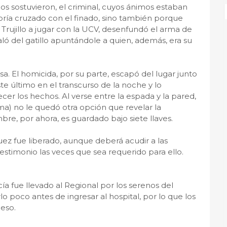
s sostuvieron, el criminal, cuyos ánimos estaban
bría cruzado con el finado, sino también porque
a Trujillo a jugar con la UCV, desenfundó el arma de
ló del gatillo apuntándole a quien, además, era su
a. El homicida, por su parte, escapó del lugar junto
este último en el transcurso de la noche y lo
cer los hechos. Al verse entre la espada y la pared,
ama) no le quedó otra opción que revelar la
mbre, por ahora, es guardado bajo siete llaves.
ez fue liberado, aunque deberá acudir a las
 testimonio las veces que sea requerido para ello.
cía fue llevado al Regional por los serenos del
lo poco antes de ingresar al hospital, por lo que los
ceso.