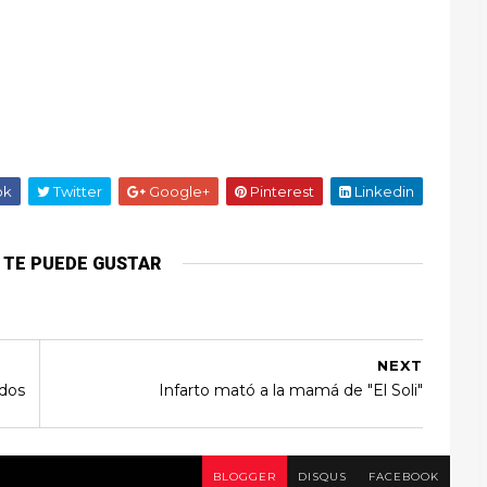
ok
Twitter
Google+
Pinterest
Linkedin
 TE PUEDE GUSTAR
NEXT
idos
Infarto mató a la mamá de "El Soli"
BLOGGER
DISQUS
FACEBOOK