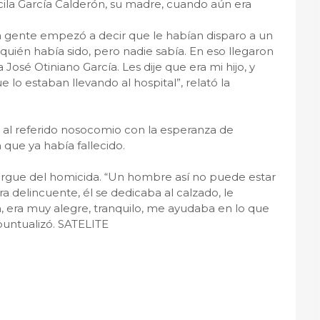
cila García Calderón, su madre, cuando aún era
a gente empezó a decir que le habían disparo a un
ién había sido, pero nadie sabía. En eso llegaron
José Otiniano García. Les dije que era mi hijo, y
 lo estaban llevando al hospital”, relató la
e al referido nosocomio con la esperanza de
n que ya había fallecido.
ncargue del homicida. “Un hombre así no puede estar
ra delincuente, él se dedicaba al calzado, le
, era muy alegre, tranquilo, me ayudaba en lo que
puntualizó. SATELITE