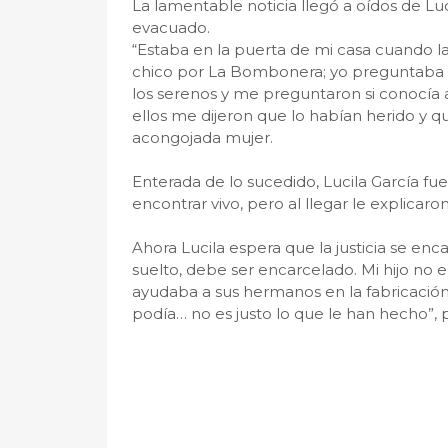
La lamentable noticia llegó a oídos de Lu
evacuado.
“Estaba en la puerta de mi casa cuando l
chico por La Bombonera; yo preguntaba qu
los serenos y me preguntaron si conocía a 
ellos me dijeron que lo habían herido y que
acongojada mujer.
Enterada de lo sucedido, Lucila García fu
encontrar vivo, pero al llegar le explicaro
Ahora Lucila espera que la justicia se e
suelto, debe ser encarcelado. Mi hijo no e
ayudaba a sus hermanos en la fabricación
podía… no es justo lo que le han hecho”, 