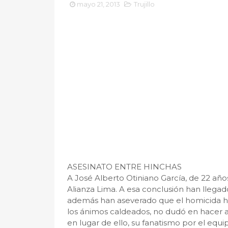
mayo 21, 2013
Trujillo
ASESINATO ENTRE HINCHAS
A José Alberto Otiniano García, de 22 año
Alianza Lima. A esa conclusión han llegad
además han aseverado que el homicida hab
los ánimos caldeados, no dudó en hacer a
en lugar de ello, su fanatismo por el equi