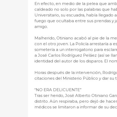
En efecto, en medio de la pelea que ambo
caldeado no solo por las palabras que ha
Universitario, su escuadra, había llegado 
fuego que ocultaba entre sus prendas y ja
amigo.
Malherido, Otiniano acabó al pie de la mes
con el otro joven. La Policía arrestaría a 
sometería a un interrogatorio para esclare
a José Carlos Rodríguez Peláez (así se ll
identidad del autor de los disparos. El no
Horas después de la intervención, Rodrígu
citaciones del Ministerio Público y dar su
“NO ERA DELICUENTE”
Tras ser herido, José Alberto Otiniano Gar
distrito. Aún respiraba, pero dejó de hacer
médicos se limitaron a informar de su de