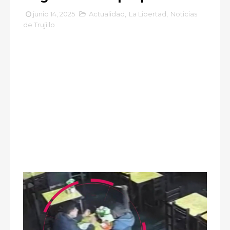
junio 14, 2025
Actualidad
,
La Libertad
,
Noticias
de Trujillo